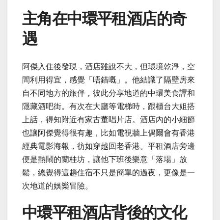
主角在中環平租酒店的奇
遇
阿傑入住後發現，酒店雖說不大，但環境乾淨，空
間利用得宜，感覺「唔錯嘅」。他結識了隔壁房來
自不同地方的旅伴，彼此分享地道的中環美食譚和
隱藏酒吧街。有次在大廳等電梯時，跟櫃台大姐搭
上話，得知附近有家古董唱片店。酒店內的小細節
也讓阿傑覺得很有趣，比如電視牆上偶爾會有香港
經典電影海報，彷如穿越回老香港。平租酒店旁邊
便是熱鬧的蘭桂坊，讓他下班後樂意「落場」放
鬆，總覺得這趟住宿不只是簡單的過夜，更像是一
次地道的娛樂冒險。
中環平租酒店背後的文化