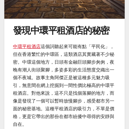
發現中環平租酒店的秘密
中環平租酒店
這個詞聽起來可能有點「平民化」，
但在香港繁忙的中環區，這類酒店其實藏著不少秘
密。中環這個地方，日頭有金融巨頭腳步匆匆，夜
晚有潮人街頭聚腳，多姿多彩的生活態度交織出一
個不夜城。故事主角阿傑正是被這種多元魅力吸
引，無意間在網上挖掘到一間性價比極高的中環平
租酒店。對他來說，這不只是找個落腳的地方，而
像是發現了一個可以暫時放慢腳步，感受都市另一
面的秘密基地。這種平租酒店的吸引力，不單是價
格，更是它帶出的那份在都市紛擾中尋得的安靜與
自在。