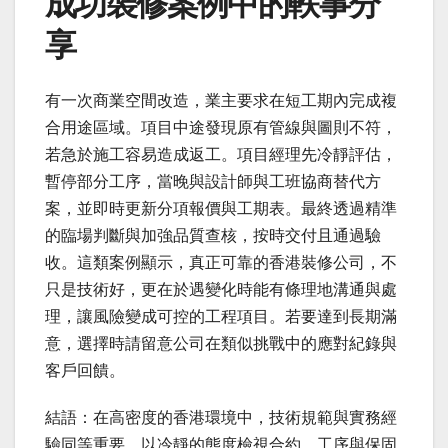
成功裝修案例中的軼事分
享
有一次商業空間改造，業主要求在短工期內完成複
合用途區域。項目中途發現原有管線與圖則不符，
若急於施工容易造成返工。項目經理先冷靜評估，
暫停部分工序，當晚與設計師與工班協商替代方
案，並即時更新分項報價與工期表。最終透過精準
的臨場判斷與加強品質查核，按時交付且通過驗
收。這類案例顯示，真正可靠的香港裝修公司，不
只是技術好，更在於遇變化時能有條理地溝通與處
理，讓風險變成可控的工程項目。若要達到長期滿
意，選擇時請留意公司在類似挑戰中的應對紀錄與
客戶回饋。
結語：在高密度的香港環境中，技術規範與實務經
驗同等重要。以冷靜的態度檢視合約、工序與保固