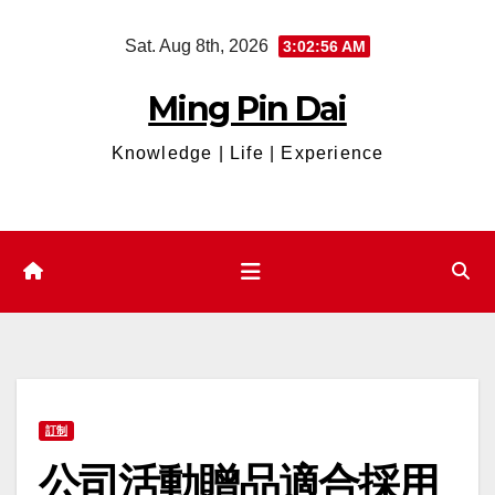
Skip
Sat. Aug 8th, 2026
3:02:57 AM
to
content
Ming Pin Dai
Knowledge | Life | Experience
訂制
公司活動贈品適合採用